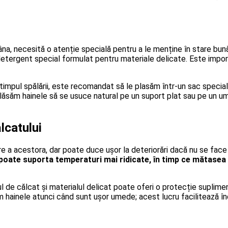
âna, necesită o atenție specială pentru a le menține în stare bună
un detergent special formulat pentru materiale delicate. Este im
 timpul spălării, este recomandat să le plasăm într-un sac special
ă lăsăm hainele să se usuce natural pe un suport plat sau pe un u
ălcatului
re a acestora, dar poate duce ușor la deteriorări dacă nu se face
oate suporta temperaturi mai ridicate, în timp ce mătasea 
l de călcat și materialul delicat poate oferi o protecție supliment
 hainele atunci când sunt ușor umede; acest lucru facilitează în