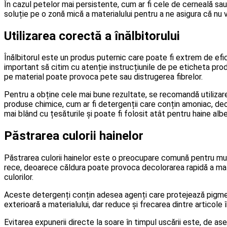
În cazul petelor mai persistente, cum ar fi cele de cerneală sau
soluție pe o zonă mică a materialului pentru a ne asigura că nu 
Utilizarea corectă a înălbitorului
Înălbitorul este un produs puternic care poate fi extrem de efic
important să citim cu atenție instrucțiunile de pe eticheta produ
pe material poate provoca pete sau distrugerea fibrelor.
Pentru a obține cele mai bune rezultate, se recomandă utilizar
produse chimice, cum ar fi detergenții care conțin amoniac, deo
mai blând cu țesăturile și poate fi folosit atât pentru haine albe
Păstrarea culorii hainelor
Păstrarea culorii hainelor este o preocupare comună pentru mulț
rece, deoarece căldura poate provoca decolorarea rapidă a mate
culorilor.
Aceste detergenți conțin adesea agenți care protejează pigmenț
exterioară a materialului, dar reduce și frecarea dintre articole î
Evitarea expunerii directe la soare în timpul uscării este, de a