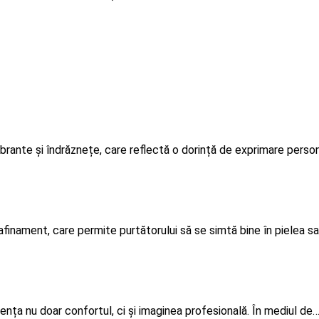
brante și îndrăznețe, care reflectă o dorință de exprimare perso
afinament, care permite purtătorului să se simtă bine în pielea sa
ența nu doar confortul, ci și imaginea profesională. În mediul de