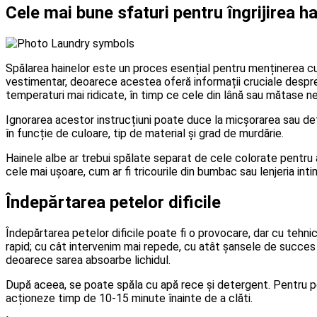
Cele mai bune sfaturi pentru îngrijirea h
Spălarea hainelor este un proces esențial pentru menținerea cură
vestimentar, deoarece acestea oferă informații cruciale despr
temperaturi mai ridicate, în timp ce cele din lână sau mătase ne
Ignorarea acestor instrucțiuni poate duce la micșorarea sau det
în funcție de culoare, tip de material și grad de murdărie.
Hainele albe ar trebui spălate separat de cele colorate pentru a
cele mai ușoare, cum ar fi tricourile din bumbac sau lenjeria inti
Îndepărtarea petelor dificile
Îndepărtarea petelor dificile poate fi o provocare, dar cu tehn
rapid; cu cât intervenim mai repede, cu atât șansele de succes
deoarece sarea absoarbe lichidul.
După aceea, se poate spăla cu apă rece și detergent. Pentru pe
acționeze timp de 10-15 minute înainte de a clăti.