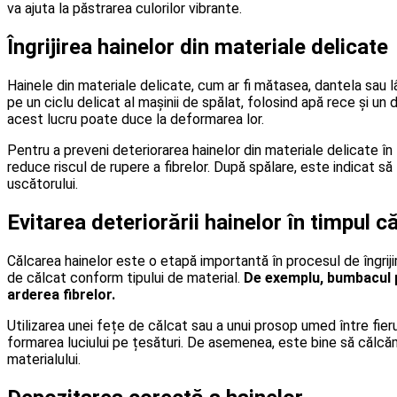
va ajuta la păstrarea culorilor vibrante.
Îngrijirea hainelor din materiale delicate
Hainele din materiale delicate, cum ar fi mătasea, dantela sau l
pe un ciclu delicat al mașinii de spălat, folosind apă rece și 
acest lucru poate duce la deformarea lor.
Pentru a preveni deteriorarea hainelor din materiale delicate în
reduce riscul de rupere a fibrelor. După spălare, este indicat s
uscătorului.
Evitarea deteriorării hainelor în timpul c
Călcarea hainelor este o etapă importantă în procesul de îngriji
de călcat conform tipului de material.
De exemplu, bumbacul p
arderea fibrelor.
Utilizarea unei fețe de călcat sau a unui prosop umed între fieru
formarea luciului pe țesături. De asemenea, este bine să călcăm
materialului.