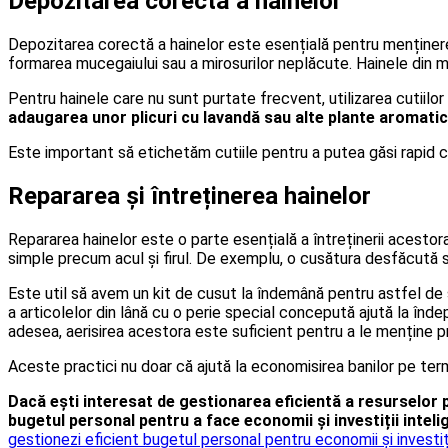
Depozitarea corectă a hainelor
Depozitarea corectă a hainelor este esențială pentru menținerea
formarea mucegaiului sau a mirosurilor neplăcute. Hainele din ma
Pentru hainele care nu sunt purtate frecvent, utilizarea cutiilo
adaugarea unor plicuri cu lavandă sau alte plante aromatice
Este important să etichetăm cutiile pentru a putea găsi rapid
Repararea și întreținerea hainelor
Repararea hainelor este o parte esențială a întreținerii acesto
simple precum acul și firul. De exemplu, o cusătura desfăcută sau
Este util să avem un kit de cusut la îndemână pentru astfel de si
a articolelor din lână cu o perie special concepută ajută la înde
adesea, aerisirea acestora este suficient pentru a le menține pr
Aceste practici nu doar că ajută la economisirea banilor pe term
Dacă ești interesat de gestionarea eficientă a resurselor p
bugetul personal pentru a face economii și investiții inteli
gestionezi eficient bugetul personal pentru economii și investiți