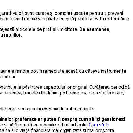
igurați-vă că sunt curate și complet uscate pentru a preveni
u material moale sau pliate cu grijă pentru a evita deformările.
ejează articolele de praf și umiditate.
De asemenea,
 moliilor.
re daunele minore pot fi remediate acasă cu câteva instrumente
roitorie.
tribuie la păstrarea aspectului lor original. Curățarea periodică
e asemenea, hainele din denim pot beneficia de o spălare rară;
n reducerea consumului excesiv de îmbrăcăminte.
inelor preferate ar putea fi despre cum să îți gestionezi
 și să îți crești economiile, citind articolul
Cum să-ți
uta să ai o viață financiară mai organizată și mai prosperă.