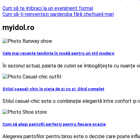
Navigare
Cum să te îmbraci la un eveniment formal
Cum să-ți reinventezi garderoba fără cheltuieli mari
în
articole
myidol.ro
Cele mai recente tendințe în modă pentru un stil modern
În sezonul actual, paleta de culori se îmbogățește cu nuanțe vi
Stilul casual-chic în viața de zi cu zi: Ghid complet
Stilul casual-chic este o combinație elegantă între confort și r
Cum să alegi pantofii perfecți pentru fiecare ocazie
Alegerea pantofilor pentru birou este o decizie care poate influ