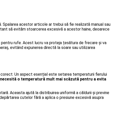
. Spalarea acestor articole ar trebui să fie realizată manual sau
portant să evităm stoarcerea excesivă a acestor haine, deoarece
 pentru rufe. Acest lucru va proteja țesătura de frecare și va
meraș, evitând expunerea directă la soare sau utilizarea
 corect. Un aspect esențial este setarea temperaturii fierului
necesită o temperatură mult mai scăzută pentru a evita
ară. Aceasta ajută la distribuirea uniformă a căldurii și previne
depărtarea cutelor fără a aplica o presiune excesivă asupra