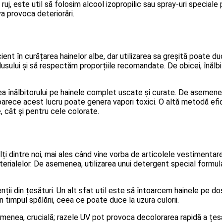
 ruj, este util să folosim alcool izopropilic sau spray-uri special
va provoca deteriorări.
ient în curățarea hainelor albe, dar utilizarea sa greșită poate d
sului și să respectăm proporțiile recomandate. De obicei, înălbito
ea înălbitorului pe hainele complet uscate și curate. De asemene
arece acest lucru poate genera vapori toxici. O altă metodă efici
, cât și pentru cele colorate.
i dintre noi, mai ales când vine vorba de articolele vestimentar
rialelor. De asemenea, utilizarea unui detergent special formula
ii din țesături. Un alt sfat util este să întoarcem hainele pe do
n timpul spălării, ceea ce poate duce la uzura culorii.
semenea, crucială; razele UV pot provoca decolorarea rapidă a țesăt