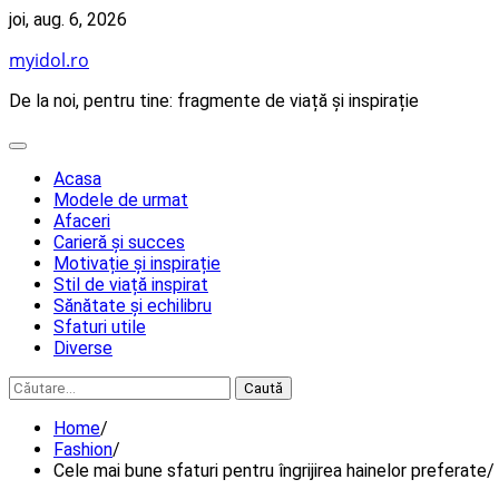
Skip
joi, aug. 6, 2026
to
myidol.ro
content
De la noi, pentru tine: fragmente de viață și inspirație
Acasa
Modele de urmat
Afaceri
Carieră și succes
Motivație și inspirație
Stil de viață inspirat
Sănătate și echilibru
Sfaturi utile
Diverse
Caută
după:
Home
Fashion
Cele mai bune sfaturi pentru îngrijirea hainelor preferate