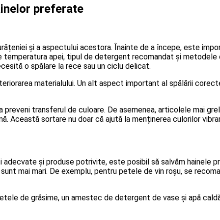
ainelor preferate
țeniei și a aspectului acestora. Înainte de a începe, este importa
e temperatura apei, tipul de detergent recomandat și metodele d
cesită o spălare la rece sau un ciclu delicat.
eriorarea materialului. Un alt aspect important al spălării core
 preveni transferul de culoare. De asemenea, articolele mai grele
mă. Această sortare nu doar că ajută la menținerea culorilor vibrant
ici adecvate și produse potrivite, este posibil să salvăm hainele
 sunt mai mari. De exemplu, pentru petele de vin roșu, se recom
tele de grăsime, un amestec de detergent de vase și apă caldă p