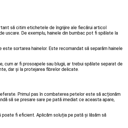
nt să citim etichetele de îngrijire ale fiecărui articol
e uscare. De exemplu, hainele din bumbac pot fi spălate la
cte este sortarea hainelor. Este recomandat să separăm hainele
, cum ar fi prosoapele sau blugii, ar trebui spălate separat de
e, dar și la protejarea fibrelor delicate.
 preferate. Primul pas în combaterea petelor este să acționăm
andă să se presare sare pe pată imediat ce aceasta apare,
oate fi eficient. Aplicăm soluția pe pată și lăsăm să