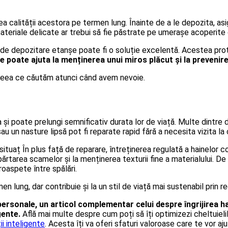
 calității acestora pe termen lung. Înainte de a le depozita, as
teriale delicate ar trebui să fie păstrate pe umerașe acoperite c
r de depozitare etanșe poate fi o soluție excelentă. Acestea prot
 poate ajuta la menținerea unui miros plăcut și la prevenirea
 ceea ce căutăm atunci când avem nevoie.
ra și poate prelungi semnificativ durata lor de viață. Multe dint
 un nasture lipsă pot fi reparate rapid fără a necesita vizita la c
tuaț În plus față de reparare, întreținerea regulată a hainelor con
părtarea scamelor și la menținerea texturii fine a materialului. D
oaspete între spălări.
en lung, dar contribuie și la un stil de viață mai sustenabil pri
ersonale, un articol complementar celui despre îngrijirea ha
gente.
Află mai multe despre cum poți să îți optimizezi cheltuielile
i inteligente
. Acesta îți va oferi sfaturi valoroase care te vor aj