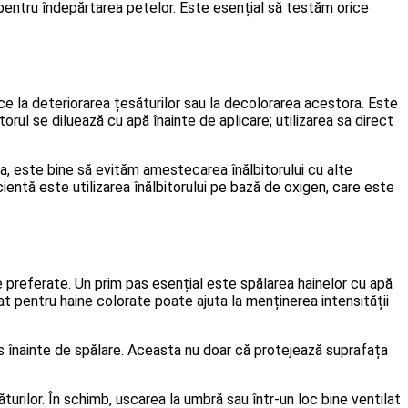
e pentru îndepărtarea petelor. Este esențial să testăm orice
uce la deteriorarea țesăturilor sau la decolorarea acestora. Este
rul se diluează cu apă înainte de aplicare; utilizarea sa direct
a, este bine să evităm amestecarea înălbitorului cu alte
entă este utilizarea înălbitorului pe bază de oxigen, care este
e preferate. Un prim pas esențial este spălarea hainelor cu apă
t pentru haine colorate poate ajuta la menținerea intensității
s înainte de spălare. Aceasta nu doar că protejează suprafața
urilor. În schimb, uscarea la umbră sau într-un loc bine ventilat